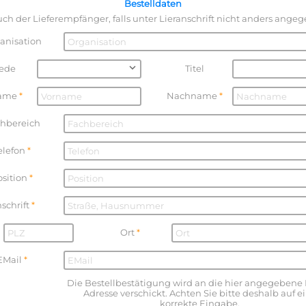
Bestelldaten
auch der Lieferempfänger, falls unter Lieranschrift nicht anders ange
anisation
ede
Titel
ame
Nachname
hbereich
elefon
osition
schrift
Ort
EMail
Die Bestellbestätigung wird an die hier angegebene 
Adresse verschickt. Achten Sie bitte deshalb auf e
korrekte Eingabe.