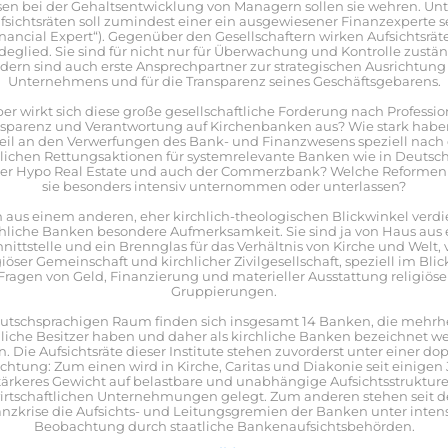
en bei der Gehaltsentwicklung von Managern sollen sie wehren. Un
fsichtsräten soll zumindest einer ein ausgewiesener Finanzexperte s
inancial Expert“). Gegenüber den Gesellschaftern wirken Aufsichtsräte
deglied. Sie sind für nicht nur für Überwachung und Kontrolle zustän
dern sind auch erste Ansprechpartner zur strategischen Ausrichtung
Unternehmens und für die Transparenz seines Geschäftsgebarens.
er wirkt sich diese große gesellschaftliche Forderung nach Profession
sparenz und Verantwortung auf Kirchenbanken aus? Wie stark haben
eil an den Verwerfungen des Bank- und Finanzwesens speziell nach
tlichen Rettungsaktionen für systemrelevante Banken wie in Deutsc
er Hypo Real Estate und auch der Commerzbank? Welche Reforme
sie besonders intensiv unternommen oder unterlassen?
 aus einem anderen, eher kirchlich-theologischen Blickwinkel verd
chliche Banken besondere Aufmerksamkeit. Sie sind ja von Haus aus 
nittstelle und ein Brennglas für das Verhältnis von Kirche und Welt,
giöser Gemeinschaft und kirchlicher Zivilgesellschaft, speziell im Blic
Fragen von Geld, Finanzierung und materieller Ausstattung religiöse
Gruppierungen.
utschsprachigen Raum finden sich insgesamt 14 Banken, die mehrhe
hliche Besitzer haben und daher als kirchliche Banken bezeichnet w
. Die Aufsichtsräte dieser Institute stehen zuvorderst unter einer do
htung: Zum einen wird in Kirche, Caritas und Diakonie seit einigen
tärkeres Gewicht auf belastbare und unabhängige Aufsichtsstruktur
irtschaftlichen Unternehmungen gelegt. Zum anderen stehen seit d
anzkrise die Aufsichts- und Leitungsgremien der Banken unter intens
Beobachtung durch staatliche Bankenaufsichtsbehörden.