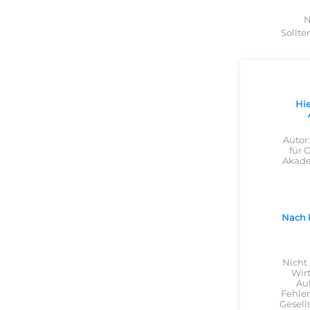
N
Sollte
Hie
Autor
für 
Akade
Nach E
Nicht
Wirt
Auf
Fehlen
Gesell