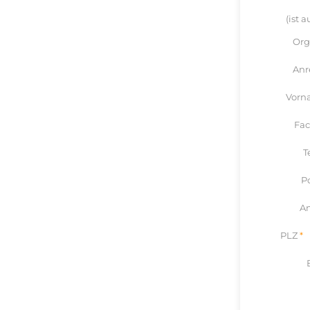
(ist 
Org
Anr
Vorn
Fac
T
P
An
PLZ