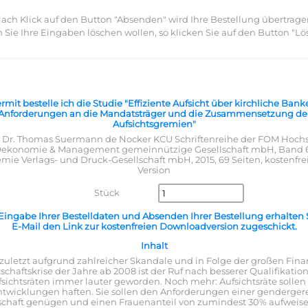
ach Klick auf den Button "Absenden" wird Ihre Bestellung übertrage
n Sie Ihre Eingaben löschen wollen, so klicken Sie auf den Button "Lö
rmit bestelle ich die Studie "Effiziente Aufsicht über kirchliche Bank
Anforderungen an die Mandatsträger und die Zusammensetzung de
Aufsichtsgremien"
: Dr. Thomas Suermann de Nocker KCU Schriftenreihe der FOM Hoch
Oekonomie & Management gemeinnützige Gesellschaft mbH, Band 
mie Verlags- und Druck-Gesellschaft mbH, 2015, 69 Seiten, kostenfre
Version
Stück
ingabe Ihrer Bestelldaten und Absenden Ihrer Bestellung erhalten 
E-Mail den Link zur kostenfreien Downloadversion zugeschickt.
Inhalt
 zuletzt aufgrund zahlreicher Skandale und in Folge der großen Fin
schaftskrise der Jahre ab 2008 ist der Ruf nach besserer Qualifikatio
sichtsräten immer lauter geworden. Noch mehr: Aufsichtsräte sollen
twicklungen haften. Sie sollen den Anforderungen einer genderger
schaft genügen und einen Frauenanteil von zumindest 30% aufweis