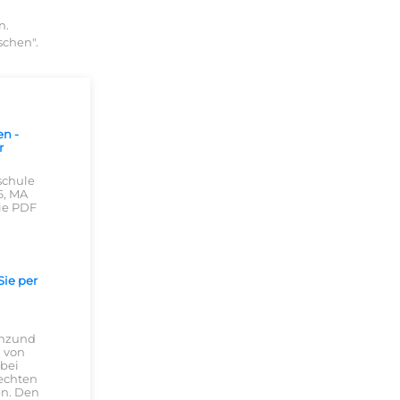
n.
schen".
en -
r
schule
6, MA
ie PDF
Sie per
anzund
n von
 bei
echten
en. Den