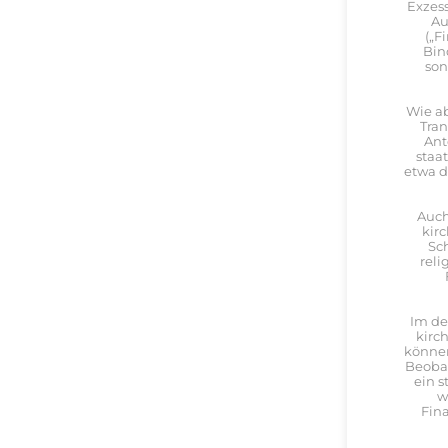
Exzess
Au
(„F
Bin
son
Wie ab
Tran
Ant
staa
etwa d
Auch
kir
Sch
reli
Im de
kirc
können
Beobac
ein s
w
Fin