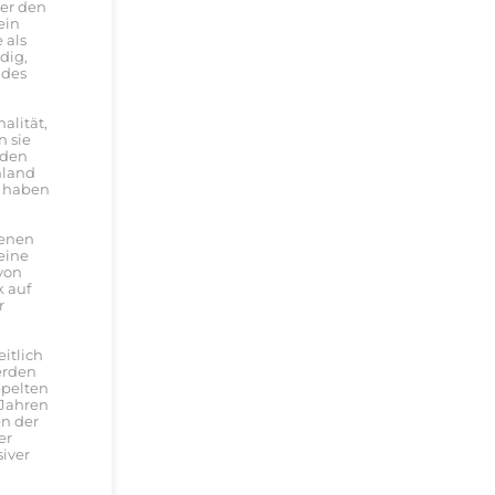
ter den
ein
 als
dig,
 des
alität,
 sie
 den
hland
n haben
ienen
eine
 von
k auf
r
itlich
erden
ppelten
 Jahren
en der
er
iver