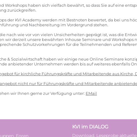
d Workshops haben sich vielfach bewährt, so dass Sie auf eine ents
ng zurückgreifen.
ps der KVI Academy werden mit Bestnoten bewertet, da bei uns höc
rchführung und Nachbereitung im Vordergrund stehen.
 die nach wie vor von vielen Unsicherheiten geprägt ist, was die Ent
en wir derzeit unsere bewährten Inhouse Seminare und Workshops n
sprechende Schutzvorkehrungen für die Teilnehmenden und Referen
che & Sozialwirtschaft haben wir einige neue Online Seminare konzip
nde anbietender Unternehmen werden bis auf weiteres ebenfalls On
gebot für kirchliche Führungskräfte und Mitarbeitende aus Kirche, 
ngebot nicht nur für Führungskräfte und Mitarbeitende anbieten
ehen wir Ihnen gerne zur Verfügung unter:
EMail
KVI im DIALOG
Download, Leseprobe aktuelle
uppen, Foren