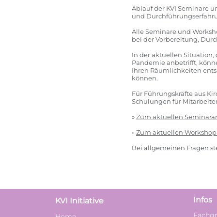
Ablauf der KVI Seminare un
und Durchführungserfahru
Alle Seminare und Worksho
bei der Vorbereitung, Du
In der aktuellen Situation,
Pandemie anbetrifft, könn
Ihren Räumlichkeiten ent
können.
Für Führungskräfte aus Kir
Schulungen für Mitarbeite
»
Zum
aktuellen Seminaran
»
Zum aktuellen Workshopa
Bei allgemeinen Fragen st
Infos
KVI Initiative
Fachgr
Home