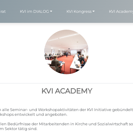
rat
KVI im DIALOG
KVI Kongress
KVI Academ
KVI ACADEMY
alle Seminar- und Workshopaktivitäten der KVI Initiative gebündelt
rkshops entwickelt und angeboten.
len Bedürfnisse der Mitarbeitenden in Kirche und Sozialwirtschaft 
 Sektor tätig sind.