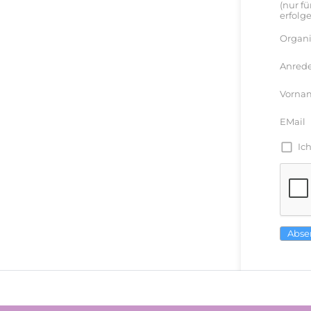
(nur f
erfolge
Organi
Anred
Vorna
EMail
Ic
Abse