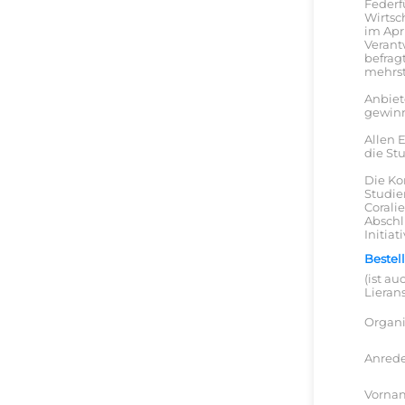
Federf
Wirts
im Apr
Verant
befrag
mehrst
Anbiet
gewin
Allen 
die Stu
Die Ko
Studie
Corali
Abschl
Initiati
Bestel
(ist a
Lieran
Organi
Anred
Vorna