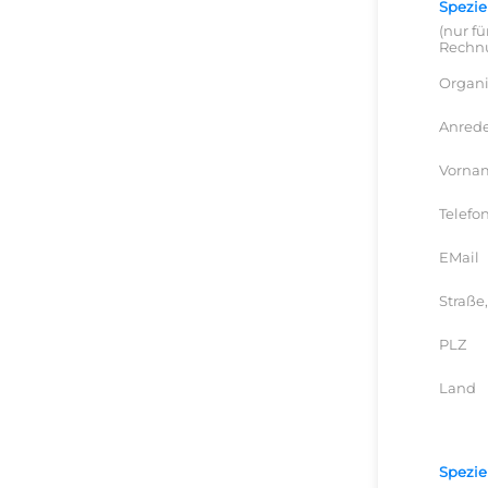
Spezie
(nur f
Rechnu
Organi
Anred
Vorna
Telefo
EMail
Straße,
PLZ
Land
Speziel