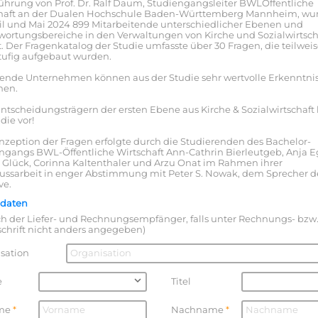
ührung von Prof. Dr. Ralf Daum, Studiengangsleiter BWLÖffentliche
chaft an der Dualen Hochschule Baden-Württemberg Mannheim, wu
il und Mai 2024 899 Mitarbeitende unterschiedlicher Ebenen und
wortungsbereiche in den Verwaltungen von Kirche und Sozialwirtsch
t. Der Fragenkatalog der Studie umfasste über 30 Fragen, die teilwei
ufig aufgebaut wurden.
ende Unternehmen können aus der Studie sehr wertvolle Erkenntni
nen.
Entscheidungsträgern der ersten Ebene aus Kirche & Sozialwirtschaft 
die vor!
nzeption der Fragen erfolgte durch die Studierenden des Bachelor-
ngangs BWL-Öffentliche Wirtschaft Ann-Cathrin Bierleutgeb, Anja E
e Glück, Corinna Kaltenthaler und Arzu Onat im Rahmen ihrer
ussarbeit in enger Abstimmung mit Peter S. Nowak, dem Sprecher d
ve.
ldaten
uch der Liefer- und Rechnungsempfänger, falls unter Rechnungs- bzw
schrift nicht anders angegeben)
sation
e
Titel
me
Nachname