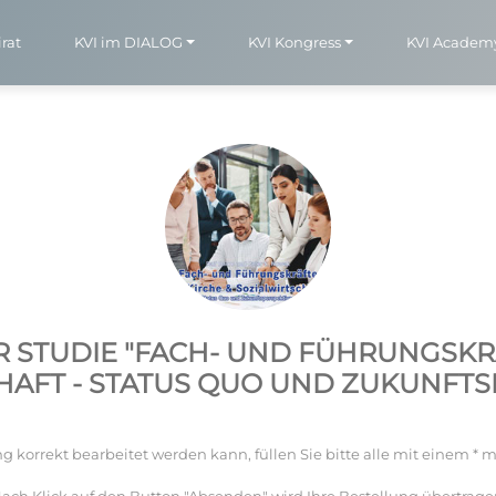
rat
KVI im DIALOG
KVI Kongress
KVI Academ
 STUDIE "FACH- UND FÜHRUNGSKRÄ
HAFT - STATUS QUO UND ZUKUNFTS
g korrekt bearbeitet werden kann, füllen Sie bitte alle mit einem * m