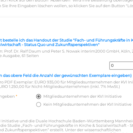
ach Klick auf den Button "Absenden" wird Ihre Bestellung übertrage
n Sie Ihre Eingaben löschen wollen, so klicken Sie auf den Button "Lö
t bestelle ich das Handout der Studie "Fach- und Führungskräfte in 
alwirtschaft - Status Quo und Zukunftsperspektiven"
n: Prof. Dr. Ralf Daum und Peter S. Nowak interim2000 GmbH, Köln, 
le Ausgabe, 61 Seiten
 in das obere Feld die Anzahl der gewünschten Exemplare eingeben)
pro PDF Exemplar: EURO 935,00 für Mitgliedsunternehmen der KVI Ini
URO 1.250,00 für Nicht-Mitgliedsunternehmen (inkl. 7% MwSt.)
angeben
Mitgliedsunternehmen der KVI Initiative
Kein Mitgliedsunternehmen der KVI Initiative
I Initiative und die Duale Hochschule Baden-Württemberg Mannhe
die Studie „Fach- und Führungskräfte in Kirche & Sozialwirtschaft - S
d Zukunftsperspektiven“ erstellt. Unter der wissenschaftlichen