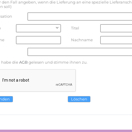
ür den Fall angeben, wenn die Lieferung an eine spezielle Lieferanschr
n soll)
sation
e
Titel
me
Nachname
h habe die
AGB
gelesen und stimme ihnen zu.
nden
Löschen