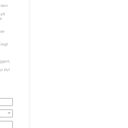
rden
aft
se
sse
liegt
ggert,
er KVI
.