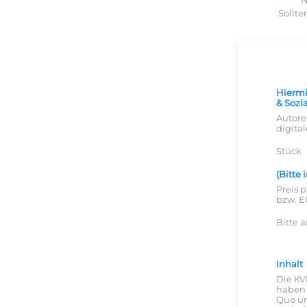
N
Sollte
Hiermi
& Sozi
Autore
digita
Stück
(Bitte
Preis 
bzw. E
Bitte 
Inhalt
Die KV
haben 
Quo un