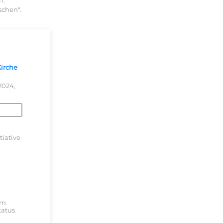
n.
schen".
Kirche
2024,
tiative
im
tatus